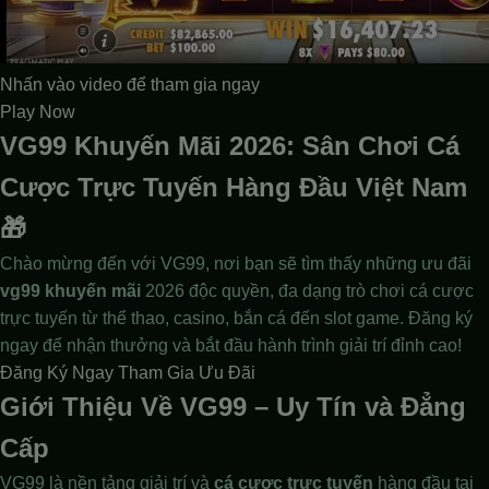
Nhấn vào video để tham gia ngay
Play Now
VG99 Khuyến Mãi 2026: Sân Chơi Cá
Cược Trực Tuyến Hàng Đầu Việt Nam
🎁
Chào mừng đến với VG99, nơi bạn sẽ tìm thấy những ưu đãi
vg99 khuyến mãi
2026 độc quyền, đa dạng trò chơi cá cược
trực tuyến từ thể thao, casino, bắn cá đến slot game. Đăng ký
ngay để nhận thưởng và bắt đầu hành trình giải trí đỉnh cao!
Đăng Ký Ngay
Tham Gia Ưu Đãi
Giới Thiệu Về VG99 – Uy Tín và Đẳng
Cấp
VG99 là nền tảng giải trí và
cá cược trực tuyến
hàng đầu tại