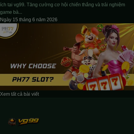
ích tại vg99. Tăng cường cơ hội chiến thắng và trải nghiệm
game bà...
Ngày 15 tháng 6 năm 2026
Xem tất cả bài viết