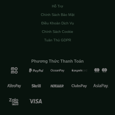
Hỗ Trợ
Chính Sách Bảo Mật
Điều Khoản Dịch Vụ
Chính Sách Cookie
Tuân Thủ GDPR
Phương Thức Thanh Toán