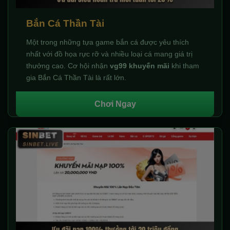
Bắn Cá Thần Tài
Một trong những tựa game bắn cá được yêu thích
nhất với đồ họa rực rỡ và nhiều loại cá mang giá trị
thưởng cao. Cơ hội nhận
vg99 khuyến mãi
khi tham
gia Bắn Cá Thần Tài là rất lớn.
Chơi Ngay