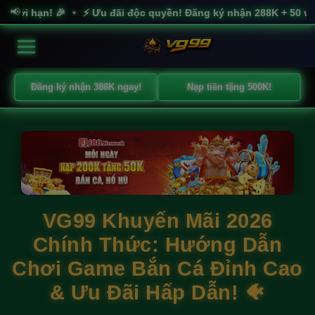
📢
n! 🎉
⚡️ Ưu đãi độc quyền! Đăng ký nhận 288K + 50 vòng quay
•
Đăng ký nhận 388K ngay!
Nạp tiền tặng 500K!
VG99 Khuyến Mãi 2026
Chính Thức: Hướng Dẫn
Chơi Game Bắn Cá Đỉnh Cao
& Ưu Đãi Hấp Dẫn! 🐠