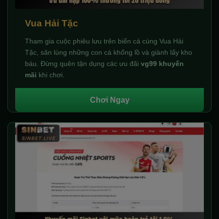
Vua Hải Tặc
Tham gia cuộc phiêu lưu trên biển cả cùng Vua Hải
Tặc, săn lùng những con cá khổng lồ và giành lấy kho
báu. Đừng quên tận dụng các ưu đãi
vg99 khuyến
mãi
khi chơi.
Chơi Ngay