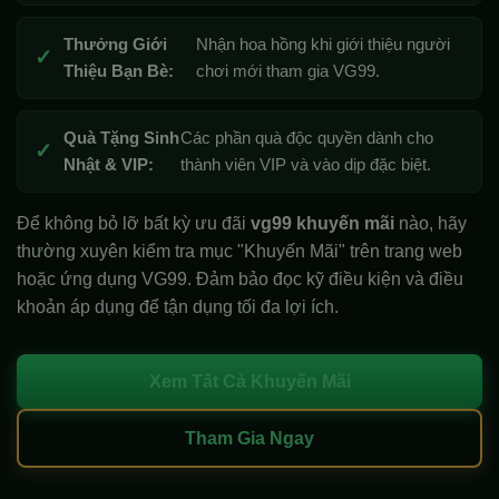
Thưởng Giới
Nhận hoa hồng khi giới thiệu người
Thiệu Bạn Bè:
chơi mới tham gia VG99.
Quà Tặng Sinh
Các phần quà độc quyền dành cho
Nhật & VIP:
thành viên VIP và vào dịp đặc biệt.
Để không bỏ lỡ bất kỳ ưu đãi
vg99 khuyến mãi
nào, hãy
thường xuyên kiểm tra mục "Khuyến Mãi" trên trang web
hoặc ứng dụng VG99. Đảm bảo đọc kỹ điều kiện và điều
khoản áp dụng để tận dụng tối đa lợi ích.
Xem Tất Cả Khuyến Mãi
Tham Gia Ngay