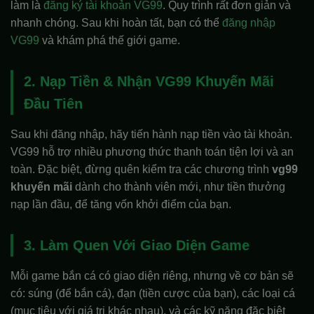
làm là
đăng ký tài khoản VG99
. Quy trình rất đơn giản và
nhanh chóng. Sau khi hoàn tất, bạn có thể
đăng nhập
VG99
và khám phá thế giới game.
2. Nạp Tiền & Nhận VG99 Khuyến Mãi
Đầu Tiên
Sau khi đăng nhập, hãy tiến hành nạp tiền vào tài khoản.
VG99 hỗ trợ nhiều phương thức thanh toán tiện lợi và an
toàn. Đặc biệt, đừng quên kiểm tra các chương trình
vg99
khuyến mãi
dành cho thành viên mới, như tiền thưởng
nạp lần đầu, để tăng vốn khởi điểm của bạn.
3. Làm Quen Với Giao Diện Game
Mỗi game bắn cá có giao diện riêng, nhưng về cơ bản sẽ
có: súng (để bắn cá), đạn (tiền cược của bạn), các loại cá
(mục tiêu với giá trị khác nhau), và các kỹ năng đặc biệt