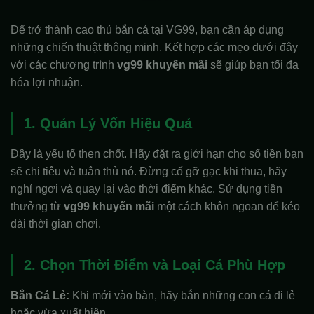
Để trở thành cao thủ bắn cá tại VG99, bạn cần áp dụng
những chiến thuật thông minh. Kết hợp các mẹo dưới đây
với các chương trình
vg99 khuyến mãi
sẽ giúp bạn tối đa
hóa lợi nhuận.
1. Quản Lý Vốn Hiệu Quả
Đây là yếu tố then chốt. Hãy đặt ra giới hạn cho số tiền bạn
sẽ chi tiêu và tuân thủ nó. Đừng cố gỡ gạc khi thua, hãy
nghỉ ngơi và quay lại vào thời điểm khác. Sử dụng tiền
thưởng từ
vg99 khuyến mãi
một cách khôn ngoan để kéo
dài thời gian chơi.
2. Chọn Thời Điểm và Loại Cá Phù Hợp
Bắn Cá Lẻ:
Khi mới vào bàn, hãy bắn những con cá đi lẻ
hoặc vừa xuất hiện.