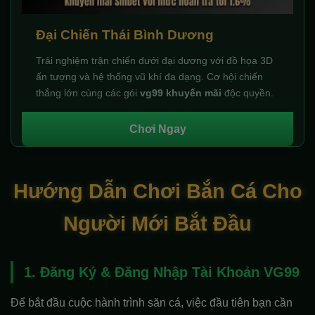
Đại Chiến Thái Bình Dương
Trải nghiệm trận chiến dưới đại dương với đồ họa 3D
ấn tượng và hệ thống vũ khí đa dạng. Cơ hội chiến
thắng lớn cùng các gói
vg99 khuyến mãi
độc quyền.
Chơi Ngay
Hướng Dẫn Chơi Bắn Cá Cho
Người Mới Bắt Đầu
1. Đăng Ký & Đăng Nhập Tài Khoản VG99
Để bắt đầu cuộc hành trình săn cá, việc đầu tiên bạn cần