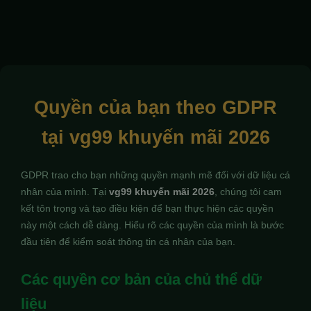
Quyền của bạn theo GDPR
tại vg99 khuyến mãi 2026
GDPR trao cho bạn những quyền mạnh mẽ đối với dữ liệu cá
nhân của mình. Tại
vg99 khuyến mãi 2026
, chúng tôi cam
kết tôn trọng và tạo điều kiện để bạn thực hiện các quyền
này một cách dễ dàng. Hiểu rõ các quyền của mình là bước
đầu tiên để kiểm soát thông tin cá nhân của bạn.
Các quyền cơ bản của chủ thể dữ
liệu