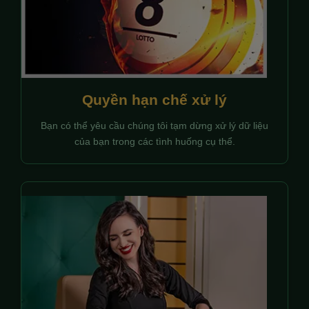
Quyền hạn chế xử lý
Bạn có thể yêu cầu chúng tôi tạm dừng xử lý dữ liệu
của bạn trong các tình huống cụ thể.