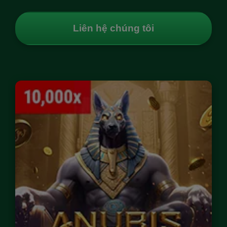
Liên hệ chúng tôi