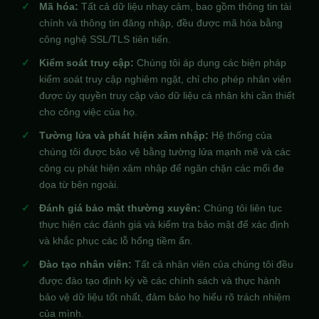
Mã hóa:
Tất cả dữ liệu nhạy cảm, bao gồm thông tin tài
chính và thông tin đăng nhập, đều được mã hóa bằng
công nghệ SSL/TLS tiên tiến.
Kiểm soát truy cập:
Chúng tôi áp dụng các biện pháp
kiểm soát truy cập nghiêm ngặt, chỉ cho phép nhân viên
được ủy quyền truy cập vào dữ liệu cá nhân khi cần thiết
cho công việc của họ.
Tường lửa và phát hiện xâm nhập:
Hệ thống của
chúng tôi được bảo vệ bằng tường lửa mạnh mẽ và các
công cụ phát hiện xâm nhập để ngăn chặn các mối đe
dọa từ bên ngoài.
Đánh giá bảo mật thường xuyên:
Chúng tôi liên tục
thực hiện các đánh giá và kiểm tra bảo mật để xác định
và khắc phục các lỗ hổng tiềm ẩn.
Đào tạo nhân viên:
Tất cả nhân viên của chúng tôi đều
được đào tạo định kỳ về các chính sách và thực hành
bảo vệ dữ liệu tốt nhất, đảm bảo họ hiểu rõ trách nhiệm
của mình.