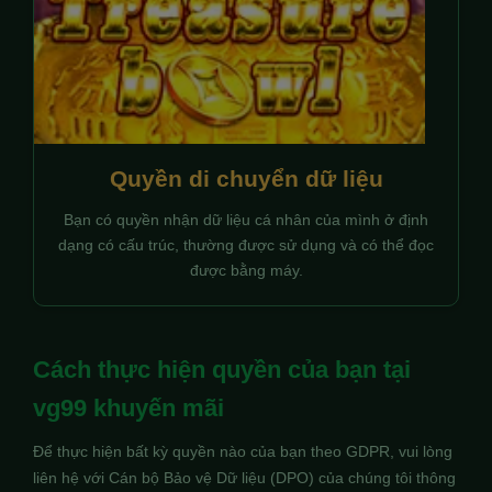
Quyền di chuyển dữ liệu
Bạn có quyền nhận dữ liệu cá nhân của mình ở định
dạng có cấu trúc, thường được sử dụng và có thể đọc
được bằng máy.
Cách thực hiện quyền của bạn tại
vg99 khuyến mãi
Để thực hiện bất kỳ quyền nào của bạn theo GDPR, vui lòng
liên hệ với Cán bộ Bảo vệ Dữ liệu (DPO) của chúng tôi thông