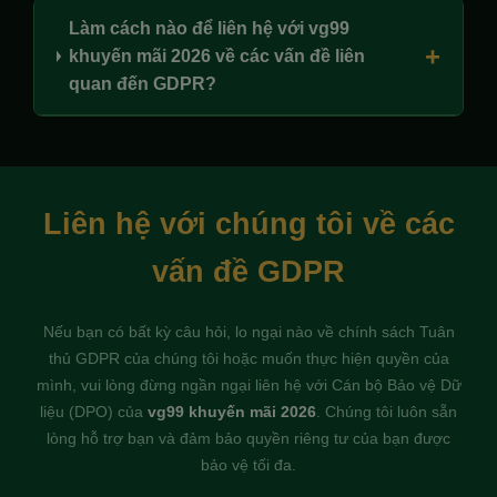
Làm cách nào để liên hệ với vg99
+
khuyến mãi 2026 về các vấn đề liên
quan đến GDPR?
Liên hệ với chúng tôi về các
vấn đề GDPR
Nếu bạn có bất kỳ câu hỏi, lo ngại nào về chính sách Tuân
thủ GDPR của chúng tôi hoặc muốn thực hiện quyền của
mình, vui lòng đừng ngần ngại liên hệ với Cán bộ Bảo vệ Dữ
liệu (DPO) của
vg99 khuyến mãi 2026
. Chúng tôi luôn sẵn
lòng hỗ trợ bạn và đảm bảo quyền riêng tư của bạn được
bảo vệ tối đa.