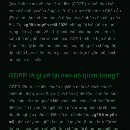
Quy định chung về bảo vệ dữ liệu (GDPR) là một đạo luật
toàn diện về quyền riêng tư dữ liệu, được Liên minh Châu Âu
(EU) ban hành nhằm bảo vệ thông tin cá nhân của công dân
EU. Tại
vg99 khuyến mãi 2026
, chúng tôi hiểu tầm quan
trọng của việc bảo vệ dữ liệu cá nhân của bạn và cam kết
tuân thủ đầy đủ các yêu cầu của GDPR, bất kể bạn ở đâu.
Cam kết này là nền tảng cho mọi hoạt động của chúng tôi,
đảm bảo bạn có thể tham gia cá cược trực tuyến một cách
an toàn và tin cậy.
GDPR là gì và tại sao nó quan trọng?
GDPR đặt ra các tiêu chuẩn nghiêm ngặt về cách các tổ
chức thu thập, lưu trữ, xử lý và bảo vệ dữ liệu cá nhân. Mục
tiêu chính là trao quyền kiểm soát cho các cá nhân đối với
dữ liệu của họ và đơn giản hóa môi trường pháp lý cho các
doanh nghiệp quốc tế. Đối với người chơi tại
vg99 khuyến
mãi
, điều này có nghĩa là bạn có quyền rõ ràng hơn đối với
thông tin của mình và biết rằng chúng tôi đang thực hiện mọi