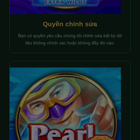
Quyền chỉnh sửa
Bạn có quyền yêu cầu chúng tôi chỉnh sửa bất kỳ dữ
liệu không chính xác hoặc không đầy đủ nào.