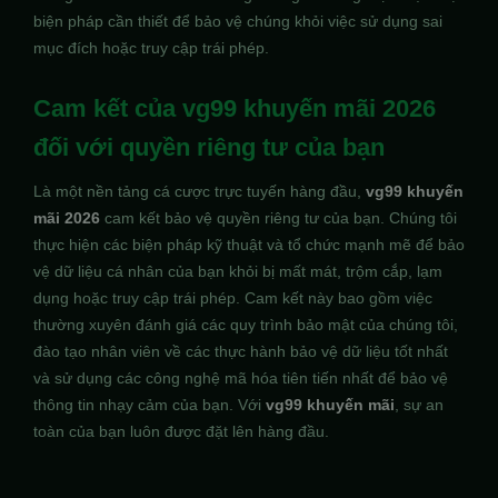
biện pháp cần thiết để bảo vệ chúng khỏi việc sử dụng sai
mục đích hoặc truy cập trái phép.
Cam kết của vg99 khuyến mãi 2026
đối với quyền riêng tư của bạn
Là một nền tảng cá cược trực tuyến hàng đầu,
vg99 khuyến
mãi 2026
cam kết bảo vệ quyền riêng tư của bạn. Chúng tôi
thực hiện các biện pháp kỹ thuật và tổ chức mạnh mẽ để bảo
vệ dữ liệu cá nhân của bạn khỏi bị mất mát, trộm cắp, lạm
dụng hoặc truy cập trái phép. Cam kết này bao gồm việc
thường xuyên đánh giá các quy trình bảo mật của chúng tôi,
đào tạo nhân viên về các thực hành bảo vệ dữ liệu tốt nhất
và sử dụng các công nghệ mã hóa tiên tiến nhất để bảo vệ
thông tin nhạy cảm của bạn. Với
vg99 khuyến mãi
, sự an
toàn của bạn luôn được đặt lên hàng đầu.