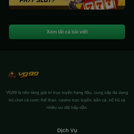
Xem tất cả bài viết
VG99 là nền tảng giải trí trực tuyến hàng đầu, cung cấp đa dạng
trò chơi cá cược thể thao, casino trực tuyến, bắn cá, nổ hũ và
nhiều ưu đãi hấp dẫn.
Dịch Vụ