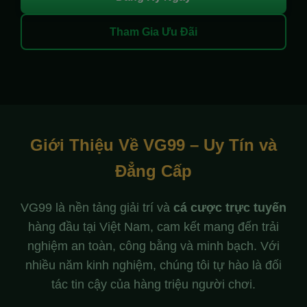
Tham Gia Ưu Đãi
Giới Thiệu Về VG99 – Uy Tín và
Đẳng Cấp
VG99 là nền tảng giải trí và
cá cược trực tuyến
hàng đầu tại Việt Nam, cam kết mang đến trải
nghiệm an toàn, công bằng và minh bạch. Với
nhiều năm kinh nghiệm, chúng tôi tự hào là đối
tác tin cậy của hàng triệu người chơi.