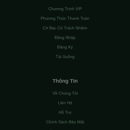
Chương Trình VIP
Phương Thức Thanh Toán
Cờ Bạc Có Trách Nhiệm
Đăng Nhập
Đăng Ký
Tải Xuống
Thông Tin
Về Chúng Tôi
Liên Hệ
Hỗ Trợ
Chính Sách Bảo Mật