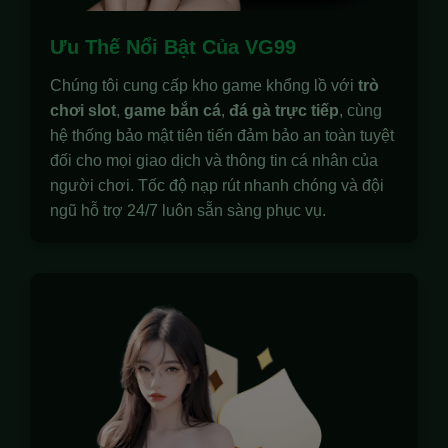
Ưu Thế Nổi Bật Của VG99
Chúng tôi cung cấp kho game khổng lồ với
trò
chơi slot
,
game bắn cá
,
đá gà trực tiếp
, cùng
hệ thống bảo mật tiên tiến đảm bảo an toàn tuyệt
đối cho mọi giao dịch và thông tin cá nhân của
người chơi. Tốc độ nạp rút nhanh chóng và đội
ngũ hỗ trợ 24/7 luôn sẵn sàng phục vụ.