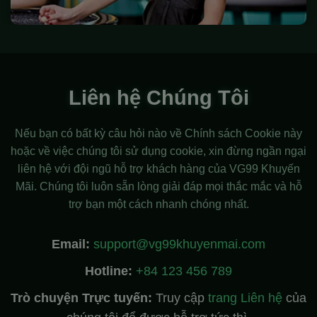
Liên hệ Chúng Tôi
Nếu bạn có bất kỳ câu hỏi nào về Chính sách Cookie này
hoặc về việc chúng tôi sử dụng cookie, xin đừng ngần ngại
liên hệ với đội ngũ hỗ trợ khách hàng của VG99 Khuyến
Mãi. Chúng tôi luôn sẵn lòng giải đáp mọi thắc mắc và hỗ
trợ bạn một cách nhanh chóng nhất.
Email:
support@vg99khuyenmai.com
Hotline:
+84 123 456 789
Trò chuyện Trực tuyến:
Truy cập
trang Liên hệ
của