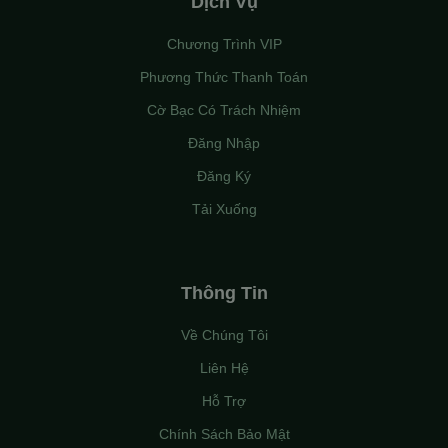
Dịch Vụ
Chương Trình VIP
Phương Thức Thanh Toán
Cờ Bạc Có Trách Nhiệm
Đăng Nhập
Đăng Ký
Tải Xuống
Thông Tin
Về Chúng Tôi
Liên Hệ
Hỗ Trợ
Chính Sách Bảo Mật