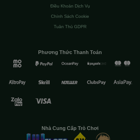
Điều Khoản Dịch Vụ
Chính Sách Cookie
Tuân Thủ GDPR
Phương Thức Thanh Toán
Nhà Cung Cấp Trò Chơi