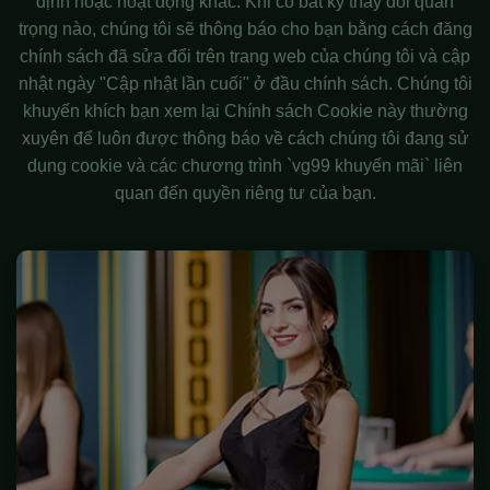
định hoặc hoạt động khác. Khi có bất kỳ thay đổi quan
trọng nào, chúng tôi sẽ thông báo cho bạn bằng cách đăng
chính sách đã sửa đổi trên trang web của chúng tôi và cập
nhật ngày "Cập nhật lần cuối" ở đầu chính sách. Chúng tôi
khuyến khích bạn xem lại Chính sách Cookie này thường
xuyên để luôn được thông báo về cách chúng tôi đang sử
dụng cookie và các chương trình `vg99 khuyến mãi` liên
quan đến quyền riêng tư của bạn.