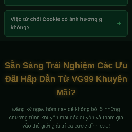
Việc từ chối Cookie có ảnh hưởng gì
+
không?
Sẵn Sàng Trải Nghiệm Các Ưu
Đãi Hấp Dẫn Từ VG99 Khuyến
Mãi?
Đăng ký ngay hôm nay để không bỏ lỡ những
chương trình khuyến mãi độc quyền và tham gia
vào thế giới giải trí cá cược đỉnh cao!