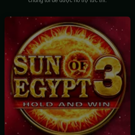
chúng tôi để được hỗ trợ tức thì.