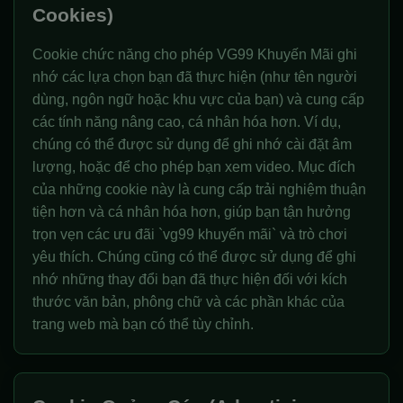
Cookies)
Cookie chức năng cho phép VG99 Khuyến Mãi ghi
nhớ các lựa chọn bạn đã thực hiện (như tên người
dùng, ngôn ngữ hoặc khu vực của bạn) và cung cấp
các tính năng nâng cao, cá nhân hóa hơn. Ví dụ,
chúng có thể được sử dụng để ghi nhớ cài đặt âm
lượng, hoặc để cho phép bạn xem video. Mục đích
của những cookie này là cung cấp trải nghiệm thuận
tiện hơn và cá nhân hóa hơn, giúp bạn tận hưởng
trọn vẹn các ưu đãi `vg99 khuyến mãi` và trò chơi
yêu thích. Chúng cũng có thể được sử dụng để ghi
nhớ những thay đổi bạn đã thực hiện đối với kích
thước văn bản, phông chữ và các phần khác của
trang web mà bạn có thể tùy chỉnh.