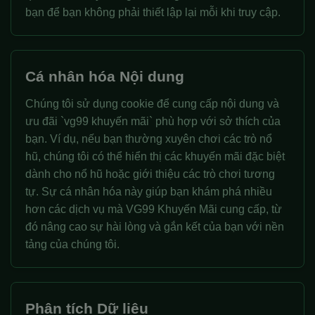
bạn để bạn không phải thiết lập lại mỗi khi truy cập.
Cá nhân hóa Nội dung
Chúng tôi sử dụng cookie để cung cấp nội dung và
ưu đãi `vg99 khuyến mãi` phù hợp với sở thích của
bạn. Ví dụ, nếu bạn thường xuyên chơi các trò nổ
hũ, chúng tôi có thể hiển thị các khuyến mãi đặc biệt
dành cho nổ hũ hoặc giới thiệu các trò chơi tương
tự. Sự cá nhân hóa này giúp bạn khám phá nhiều
hơn các dịch vụ mà VG99 Khuyến Mãi cung cấp, từ
đó nâng cao sự hài lòng và gắn kết của bạn với nền
tảng của chúng tôi.
Phân tích Dữ liệu