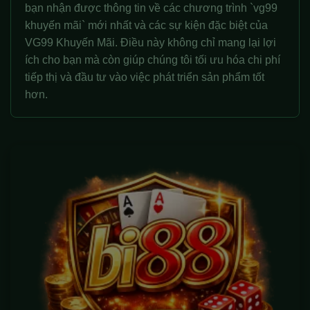
bạn nhận được thông tin về các chương trình `vg99
khuyến mãi` mới nhất và các sự kiện đặc biệt của
VG99 Khuyến Mãi. Điều này không chỉ mang lại lợi
ích cho bạn mà còn giúp chúng tôi tối ưu hóa chi phí
tiếp thị và đầu tư vào việc phát triển sản phẩm tốt
hơn.