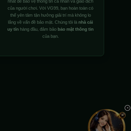
nhất để bảo vệ thông tin cá nhân và giao dịch
của người chơi. Với VG99, bạn hoàn toàn có
thể yên tâm tận hưởng giải trí mà không lo
lắng về vấn đề bảo mật. Chúng tôi là
nhà cái
uy tín
hàng đầu, đảm bảo
bảo mật thông tin
của bạn.
×