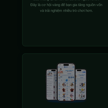
Đây là cơ hội vàng để bạn gia tăng nguồn vốn
và trải nghiệm nhiều trò chơi hơn.