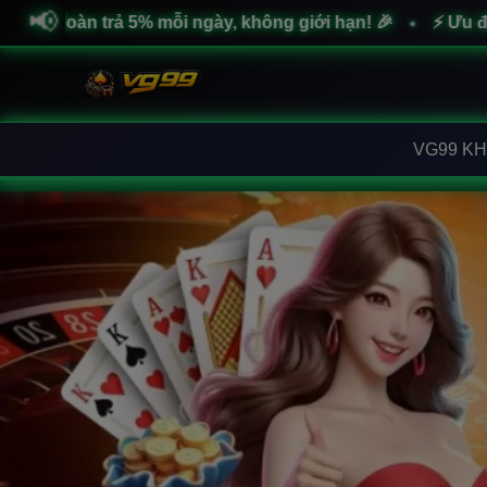
📢
n trả 5% mỗi ngày, không giới hạn! 🎉
⚡️ Ưu đãi độc q
•
VG99 KH