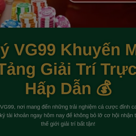
ý VG99 Khuyến M
Tảng Giải Trí Trự
Hấp Dẫn 💰
VG99, nơi mang đến những trải nghiệm cá cược đỉnh c
ký tài khoản ngay hôm nay để không bỏ lỡ cơ hội nhận
thế giới giải trí bất tận!