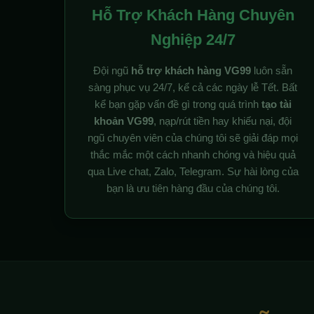
Hỗ Trợ Khách Hàng Chuyên
Nghiệp 24/7
Đội ngũ
hỗ trợ khách hàng VG99
luôn sẵn
sàng phục vụ 24/7, kể cả các ngày lễ Tết. Bất
kể bạn gặp vấn đề gì trong quá trình
tạo tài
khoản VG99
, nạp/rút tiền hay khiếu nại, đội
ngũ chuyên viên của chúng tôi sẽ giải đáp mọi
thắc mắc một cách nhanh chóng và hiệu quả
qua Live chat, Zalo, Telegram. Sự hài lòng của
bạn là ưu tiên hàng đầu của chúng tôi.