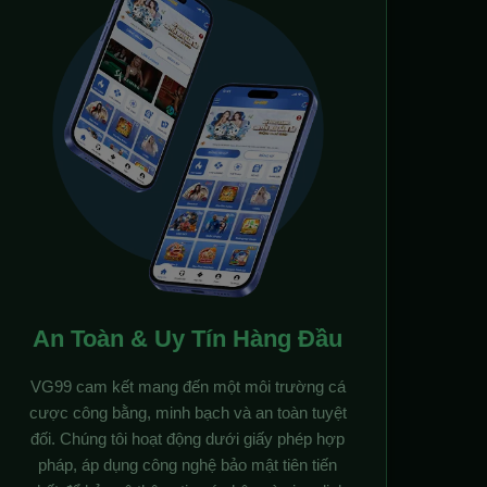
An Toàn & Uy Tín Hàng Đầu
VG99 cam kết mang đến một môi trường cá
cược công bằng, minh bạch và an toàn tuyệt
đối. Chúng tôi hoạt động dưới giấy phép hợp
pháp, áp dụng công nghệ bảo mật tiên tiến