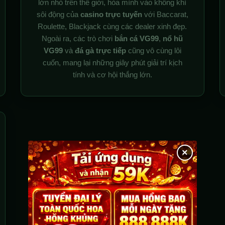
lớn nhỏ trên thế giới, hòa mình vào không khí
sôi động của
casino trực tuyến
với Baccarat,
Roulette, Blackjack cùng các dealer xinh đẹp.
Ngoài ra, các trò chơi
bắn cá VG99
,
nổ hũ
VG99
và
đá gà trực tiếp
cũng vô cùng lôi
cuốn, mang lại những giây phút giải trí kịch
tính và cơ hội thắng lớn.
×