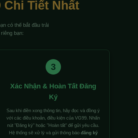
Chi Tiết Nhất
n có thể bắt đầu trải
riêng bạn:
3
Xác Nhận & Hoàn Tất Đăng
Ký
Sau khi điền xong thông tin, hãy đọc và đồng ý
với các điều khoản, điều kiện của VG99. Nhấn
nút "Đăng ký" hoặc "Hoàn tất" để gửi yêu cầu.
Hệ thống sẽ xử lý và gửi thông báo
đăng ký