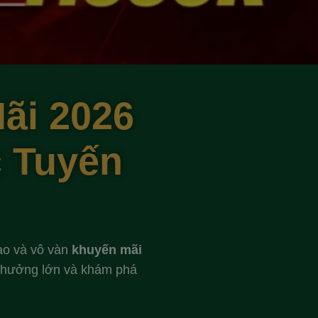
ãi 2026
c Tuyến
ao và vô vàn
khuyến mãi
 thưởng lớn và khám phá