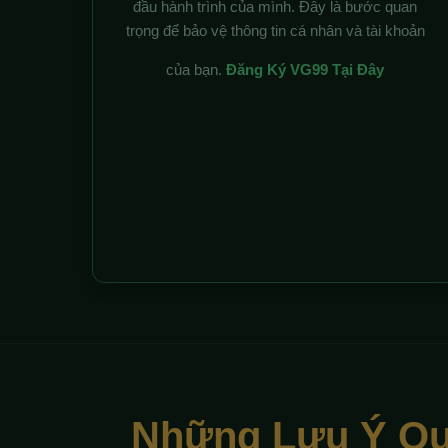
đầu hành trình của mình. Đây là bước quan
trọng để bảo vệ thông tin cá nhân và tài khoản
của bạn.
Đăng Ký VG99 Tại Đây
Những Lưu Ý Qu