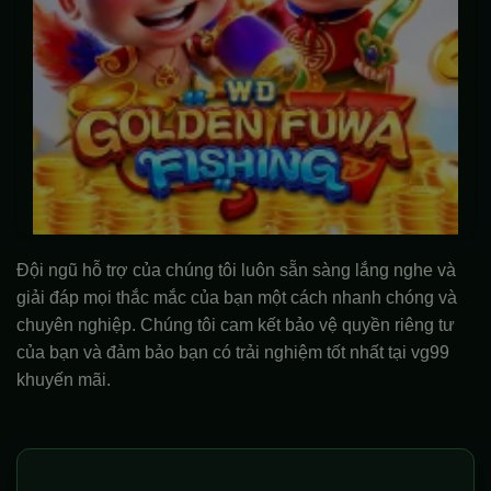
Đội ngũ hỗ trợ của chúng tôi luôn sẵn sàng lắng nghe và
giải đáp mọi thắc mắc của bạn một cách nhanh chóng và
chuyên nghiệp. Chúng tôi cam kết bảo vệ quyền riêng tư
của bạn và đảm bảo bạn có trải nghiệm tốt nhất tại vg99
khuyến mãi.