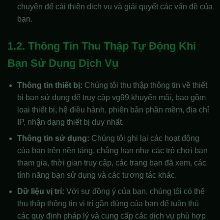
chuyện để cải thiện dịch vụ và giải quyết các vấn đề của
bạn.
1.2. Thông Tin Thu Thập Tự Động Khi
Bạn Sử Dụng Dịch Vụ
Thông tin thiết bị:
Chúng tôi thu thập thông tin về thiết
bị bạn sử dụng để truy cập vg99 khuyến mãi, bao gồm
loại thiết bị, hệ điều hành, phiên bản phần mềm, địa chỉ
IP, nhận dạng thiết bị duy nhất.
Thông tin sử dụng:
Chúng tôi ghi lại các hoạt động
của bạn trên nền tảng, chẳng hạn như các trò chơi bạn
tham gia, thời gian truy cập, các trang bạn đã xem, các
tính năng bạn sử dụng và các tương tác khác.
Dữ liệu vị trí:
Với sự đồng ý của bạn, chúng tôi có thể
thu thập thông tin vị trí gần đúng của bạn để tuân thủ
các quy định pháp lý và cung cấp các dịch vụ phù hợp