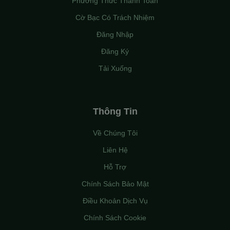
Phương Thức Thanh Toán
Cờ Bạc Có Trách Nhiệm
Đăng Nhập
Đăng Ký
Tải Xuống
Thông Tin
Về Chúng Tôi
Liên Hệ
Hỗ Trợ
Chính Sách Bảo Mật
Điều Khoản Dịch Vụ
Chính Sách Cookie