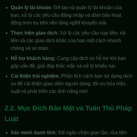
Quản lý tài khoản:
Để tạo và quản lý tài khoản của
bạn, xử lý các yêu cầu đăng nhập và đảm bảo hoạt
động trơn tru trên nền tảng vg99 khuyến mãi.
Thực hiện giao dịch:
Xử lý các yêu cầu nạp tiền, rút
tiền và các giao dịch khác của bạn một cách nhanh
chóng và an toàn.
Hỗ trợ khách hàng:
Cung cấp dịch vụ hỗ trợ khi bạn
gặp vấn đề, giải đáp thắc mắc và xử lý khiếu nại.
Cải thiện trải nghiệm:
Phân tích cách bạn sử dụng dịch
vụ để cải thiện giao diện người dùng, tối ưu hóa hiệu
suất và phát triển các tính năng mới.
2.2. Mục Đích Bảo Mật và Tuân Thủ Pháp
Luật
Xác minh danh tính:
Để ngăn chặn gian lận, rửa tiền