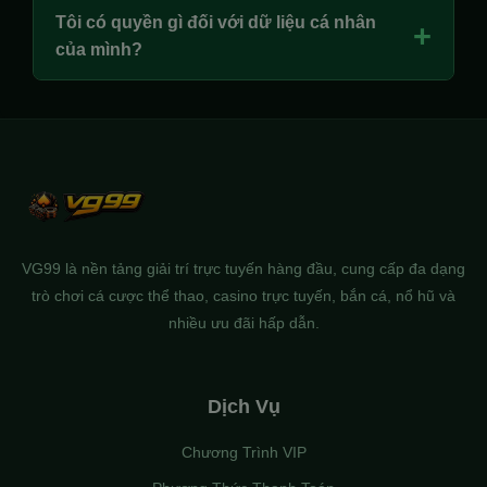
Tôi có quyền gì đối với dữ liệu cá nhân
+
của mình?
VG99 là nền tảng giải trí trực tuyến hàng đầu, cung cấp đa dạng
trò chơi cá cược thể thao, casino trực tuyến, bắn cá, nổ hũ và
nhiều ưu đãi hấp dẫn.
Dịch Vụ
Chương Trình VIP