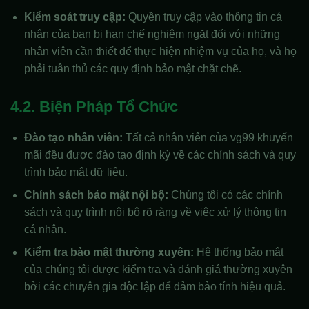
Kiểm soát truy cập:
Quyền truy cập vào thông tin cá
nhân của bạn bị hạn chế nghiêm ngặt đối với những
nhân viên cần thiết để thực hiện nhiệm vụ của họ, và họ
phải tuân thủ các quy định bảo mật chặt chẽ.
4.2. Biện Pháp Tổ Chức
Đào tạo nhân viên:
Tất cả nhân viên của vg99 khuyến
mãi đều được đào tạo định kỳ về các chính sách và quy
trình bảo mật dữ liệu.
Chính sách bảo mật nội bộ:
Chúng tôi có các chính
sách và quy trình nội bộ rõ ràng về việc xử lý thông tin
cá nhân.
Kiểm tra bảo mật thường xuyên:
Hệ thống bảo mật
của chúng tôi được kiểm tra và đánh giá thường xuyên
bởi các chuyên gia độc lập để đảm bảo tính hiệu quả.