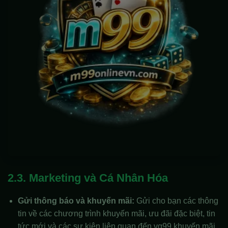
2.3. Marketing và Cá Nhân Hóa
Gửi thông báo và khuyến mãi:
Gửi cho bạn các thông
tin về các chương trình khuyến mãi, ưu đãi đặc biệt, tin
tức mới và các sự kiện liên quan đến vg99 khuyến mãi