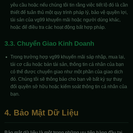
yêu cầu hoặc nếu chúng tôi tin rằng việc tiết lộ đó là cần
thiết để tuân thủ một quy trình pháp lý, bảo vệ quyền lợi,
tài sản của vg99 khuyến mãi hoặc người dùng khác,
hoặc để điều tra các hoạt động bất hợp pháp.
3.3. Chuyển Giao Kinh Doanh
Trong trường hợp vg99 khuyến mãi sáp nhập, mua lại,
tái cơ cấu hoặc bán tài sản, thông tin cá nhân của bạn
có thể được chuyển giao như một phần của giao dịch
đó. Chúng tôi sẽ thông báo cho bạn về bất kỳ sự thay
đổi quyền sở hữu hoặc kiểm soát thông tin cá nhân của
bạn.
4. Bảo Mật Dữ Liệu
Bảo mật dữ liệu là một trong những ưu tiên hàng đầu tại