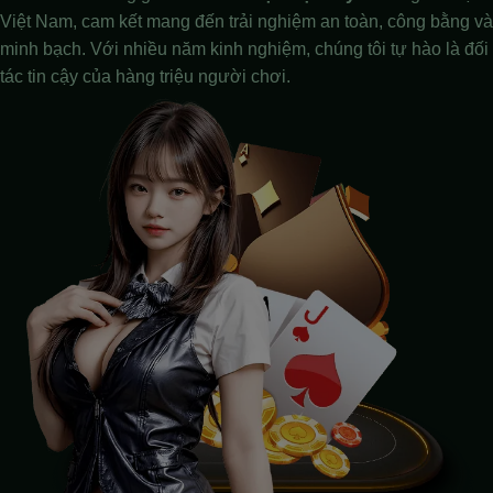
Việt Nam, cam kết mang đến trải nghiệm an toàn, công bằng và
minh bạch. Với nhiều năm kinh nghiệm, chúng tôi tự hào là đối
tác tin cậy của hàng triệu người chơi.