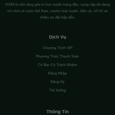
VG99 là nền tảng giải trí trực tuyến hàng đầu, cung cấp đa dạng
trò chơi cá cược thể thao, casino trực tuyến, bắn cá, nổ hũ và
nhiều ưu đãi hấp dẫn.
Dịch Vụ
Chương Trình VIP
Phương Thức Thanh Toán
Cờ Bạc Có Trách Nhiệm
Đăng Nhập
Đăng Ký
Tải Xuống
Thông Tin