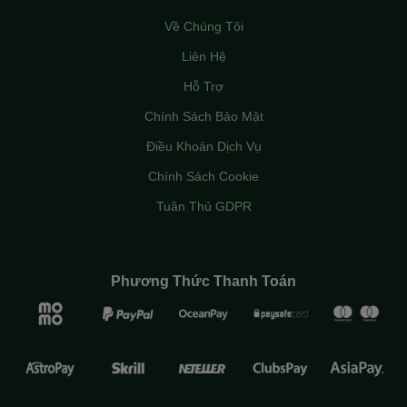
Về Chúng Tôi
Liên Hệ
Hỗ Trợ
Chính Sách Bảo Mật
Điều Khoản Dịch Vụ
Chính Sách Cookie
Tuân Thủ GDPR
Phương Thức Thanh Toán