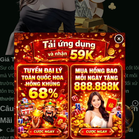
×
Giá Trị Cốt Lõi Và Cam Kết
Sự công bằng, minh bạch và trách nhiệm là những giá trị cốt lõi
mà VG99 luôn theo đuổi. Chúng tôi cam kết mang đến một môi
trường giải trí lành mạnh, nơi mỗi người chơi đều được đối xử
tôn trọng và có cơ hội nhận được
thưởng đăng ký
và
tiền
thưởng nạp tiền
xứng đáng.
×
Câu Hỏi Thường Gặp Về VG99 Khuyến
Mãi
Cách đăng ký tài khoản VG99 để nhận
vg99 khuyến mãi
như thế nào?
+