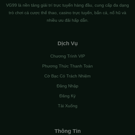
VG99 là nền tảng giải trí trực tuyến hàng đầu, cung cấp đa dạng
trò chơi cá cược thể thao, casino trực tuyến, bắn cá, nổ hũ và
nhiều ưu đãi hấp dẫn.
Dịch Vụ
Chương Trình VIP
Phương Thức Thanh Toán
Cờ Bạc Có Trách Nhiệm
Đăng Nhập
Đăng Ký
Tải Xuống
Thông Tin