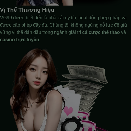
Vị Thế Thương Hiệu
VG99 được biết đến là nhà cái uy tín, hoạt động hợp pháp và
được cấp phép đầy đủ. Chúng tôi không ngừng nỗ lực để giữ
vững vị thế dẫn đầu trong ngành giải trí
cá cược thể thao
và
casino trực tuyến
.