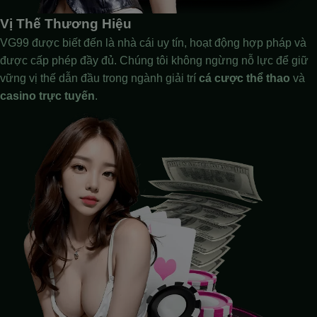
Vị Thế Thương Hiệu
VG99 được biết đến là nhà cái uy tín, hoạt động hợp pháp và
được cấp phép đầy đủ. Chúng tôi không ngừng nỗ lực để giữ
vững vị thế dẫn đầu trong ngành giải trí
cá cược thể thao
và
casino trực tuyến
.