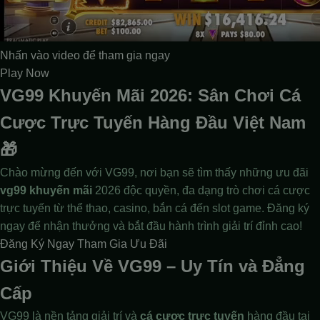
Nhấn vào video để tham gia ngay
Play Now
VG99 Khuyến Mãi 2026: Sân Chơi Cá
Cược Trực Tuyến Hàng Đầu Việt Nam
🎁
Chào mừng đến với VG99, nơi bạn sẽ tìm thấy những ưu đãi
vg99 khuyến mãi
2026 độc quyền, đa dạng trò chơi cá cược
trực tuyến từ thể thao, casino, bắn cá đến slot game. Đăng ký
ngay để nhận thưởng và bắt đầu hành trình giải trí đỉnh cao!
Đăng Ký Ngay
Tham Gia Ưu Đãi
Giới Thiệu Về VG99 – Uy Tín và Đẳng
Cấp
VG99 là nền tảng giải trí và
cá cược trực tuyến
hàng đầu tại