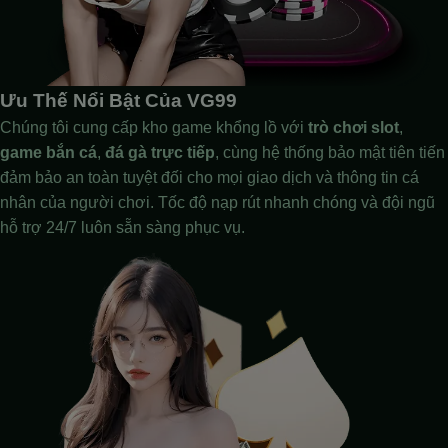
Ưu Thế Nổi Bật Của VG99
Chúng tôi cung cấp kho game khổng lồ với
trò chơi slot
,
game bắn cá
,
đá gà trực tiếp
, cùng hệ thống bảo mật tiên tiến
đảm bảo an toàn tuyệt đối cho mọi giao dịch và thông tin cá
nhân của người chơi. Tốc độ nạp rút nhanh chóng và đội ngũ
hỗ trợ 24/7 luôn sẵn sàng phục vụ.