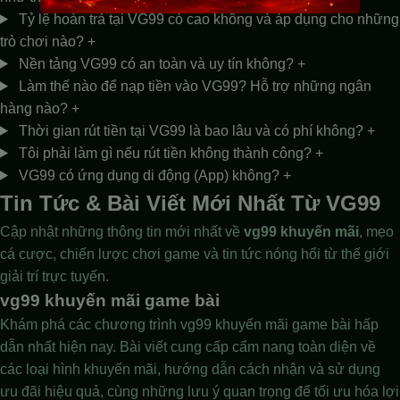
Tỷ lệ hoàn trả tại VG99 có cao không và áp dụng cho những
trò chơi nào?
+
Nền tảng VG99 có an toàn và uy tín không?
+
Làm thế nào để nạp tiền vào VG99? Hỗ trợ những ngân
hàng nào?
+
Thời gian rút tiền tại VG99 là bao lâu và có phí không?
+
Tôi phải làm gì nếu rút tiền không thành công?
+
VG99 có ứng dụng di động (App) không?
+
Tin Tức & Bài Viết Mới Nhất Từ VG99
Cập nhật những thông tin mới nhất về
vg99 khuyến mãi
, mẹo
cá cược, chiến lược chơi game và tin tức nóng hổi từ thế giới
giải trí trực tuyến.
vg99 khuyến mãi game bài
Khám phá các chương trình vg99 khuyến mãi game bài hấp
dẫn nhất hiện nay. Bài viết cung cấp cẩm nang toàn diện về
các loại hình khuyến mãi, hướng dẫn cách nhận và sử dụng
ưu đãi hiệu quả, cùng những lưu ý quan trọng để tối ưu hóa lợi