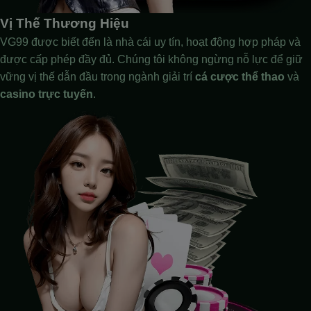
Vị Thế Thương Hiệu
VG99 được biết đến là nhà cái uy tín, hoạt động hợp pháp và
được cấp phép đầy đủ. Chúng tôi không ngừng nỗ lực để giữ
vững vị thế dẫn đầu trong ngành giải trí
cá cược thể thao
và
casino trực tuyến
.