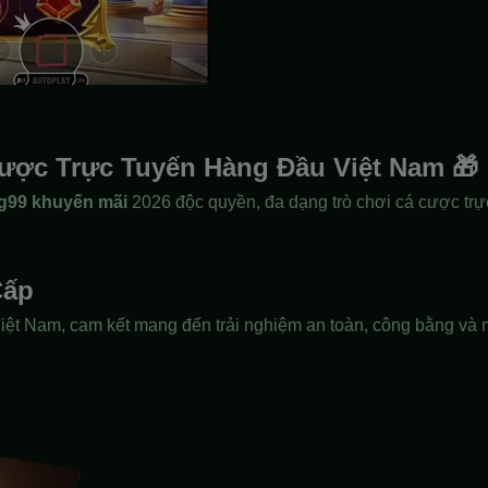
ược Trực Tuyến Hàng Đầu Việt Nam 🎁
g99 khuyến mãi
2026 độc quyền, đa dạng trò chơi cá cược trực
Cấp
iệt Nam, cam kết mang đến trải nghiệm an toàn, công bằng và m