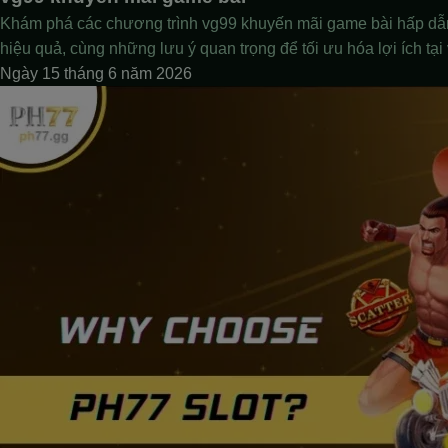
Khám phá các chương trình vg99 khuyến mãi game bài hấp dẫn 
hiệu quả, cùng những lưu ý quan trọng để tối ưu hóa lợi ích tạ
Ngày 15 tháng 6 năm 2026