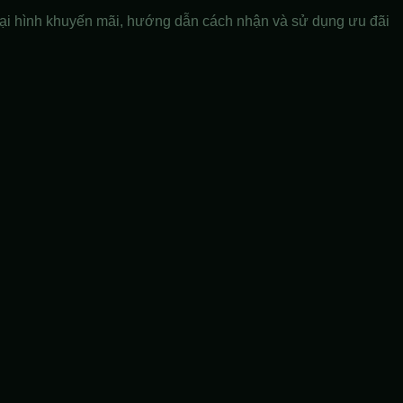
oại hình khuyến mãi, hướng dẫn cách nhận và sử dụng ưu đãi
.