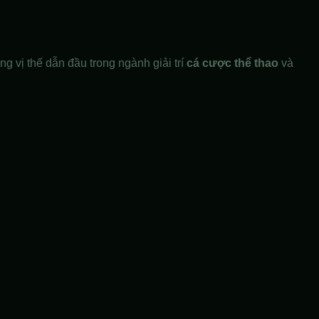
 vị thế dẫn đầu trong ngành giải trí
cá cược thể thao
và