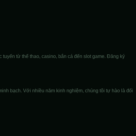
 tuyến từ thể thao, casino, bắn cá đến slot game. Đăng ký
inh bạch. Với nhiều năm kinh nghiệm, chúng tôi tự hào là đối