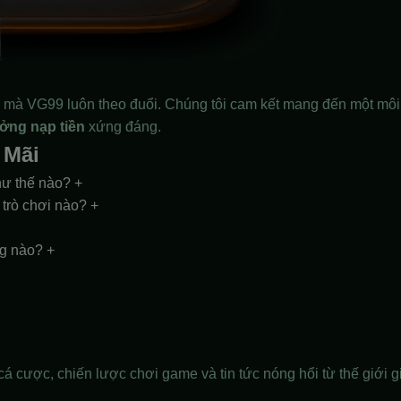
õi mà VG99 luôn theo đuổi. Chúng tôi cam kết mang đến một môi
ưởng nạp tiền
xứng đáng.
 Mãi
ư thế nào?
+
 trò chơi nào?
+
ng nào?
+
cá cược, chiến lược chơi game và tin tức nóng hổi từ thế giới giả