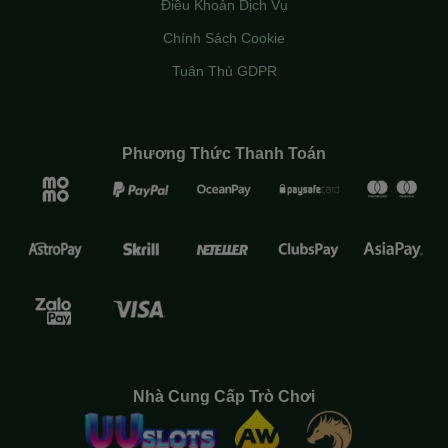
Điều Khoản Dịch Vụ
Chính Sách Cookie
Tuân Thủ GDPR
Phương Thức Thanh Toán
Nhà Cung Cấp Trò Chơi