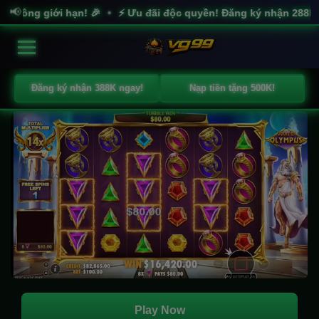
📢
g giới hạn! 🎉
⚡️ Ưu đãi độc quyền! Đăng ký nhận 288K + 50 v
•
Đăng ký nhận 388K ngay!
Nạp tiền tặng 500K!
Play Now