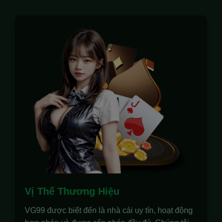
Vị Thế Thương Hiệu
VG99 được biết đến là nhà cái uy tín, hoạt động