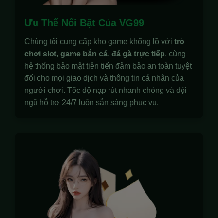
Ưu Thế Nổi Bật Của VG99
Chúng tôi cung cấp kho game khổng lồ với
trò
chơi slot
,
game bắn cá
,
đá gà trực tiếp
, cùng
hệ thống bảo mật tiên tiến đảm bảo an toàn tuyệt
đối cho mọi giao dịch và thông tin cá nhân của
người chơi. Tốc độ nạp rút nhanh chóng và đội
ngũ hỗ trợ 24/7 luôn sẵn sàng phục vụ.