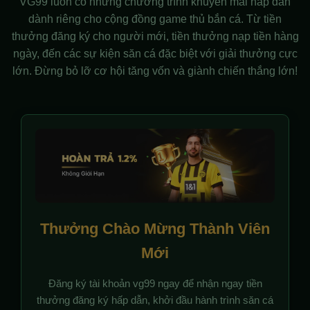
VG99 luôn có những chương trình khuyến mãi hấp dẫn
dành riêng cho cộng đồng game thủ bắn cá. Từ tiền
thưởng đăng ký cho người mới, tiền thưởng nạp tiền hàng
ngày, đến các sự kiện săn cá đặc biệt với giải thưởng cực
lớn. Đừng bỏ lỡ cơ hội tăng vốn và giành chiến thắng lớn!
Thưởng Chào Mừng Thành Viên
Mới
Đăng ký tài khoản vg99 ngay để nhận ngay tiền
thưởng đăng ký hấp dẫn, khởi đầu hành trình săn cá