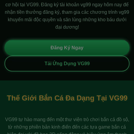
cơ hội tại VG99. Đăng ký tài khoản vg99 ngay hôm nay để
nhận tiền thưởng đăng ký, tham gia các chương trình vg99
khuyến mãi độc quyền và săn lùng những kho báu dưới
đại dương!
Đăng Ký Ngay
Tải Ứng Dụng VG99
Thế Giới Bắn Cá Đa Dạng Tại VG99
VG99 tự hào mang đến một thư viện trò chơi bắn cá đồ sộ,
từ những phiên bản kinh điển đến các tựa game bắn cá