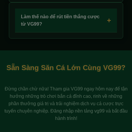
Làm thế nào để rút tiền thắng cược
+
từ VG99?
Sẵn Sàng Săn Cá Lớn Cùng VG99?
Đừng chần chừ nữa! Tham gia VG99 ngay hôm nay để tận
hưởng những trò chơi bắn cá đỉnh cao, rinh về những
phần thưởng giá trị và trải nghiệm dịch vụ cá cược trực
tuyến chuyên nghiệp. Đăng nhập nền tảng vg99 và bắt đầu
hành trình!