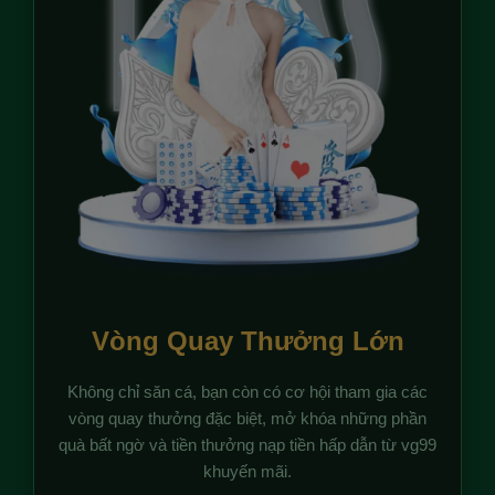
Vòng Quay Thưởng Lớn
Không chỉ săn cá, bạn còn có cơ hội tham gia các
vòng quay thưởng đặc biệt, mở khóa những phần
quà bất ngờ và tiền thưởng nạp tiền hấp dẫn từ vg99
khuyến mãi.