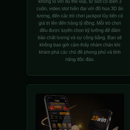
khổng lồ với đủ thể loại, từ slot cổ điển 3
cuộn, video slot hiện đại với đồ họa 3D ấn
tượng, đến các trò chơi jackpot lũy tiến có
giá trị lên đến hàng tỷ đồng. Mỗi trò chơi
đều được tuyển chọn kỹ lưỡng để đảm
bảo chất lượng và sự công bằng. Bạn sẽ
không bao giờ cảm thấy nhàm chán khi
khám phá các chủ đề phong phú và tính
năng độc đáo.