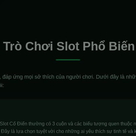
 Trò Chơi Slot Phổ Biến
 đáp ứng mọi sở thích của người chơi. Dưới đây là những
i:
Slot Cổ Điển thường có 3 cuộn và các biểu tượng quen thuộc 
 Đây là lựa chọn tuyệt vời cho những ai yêu thích sự tinh tế và