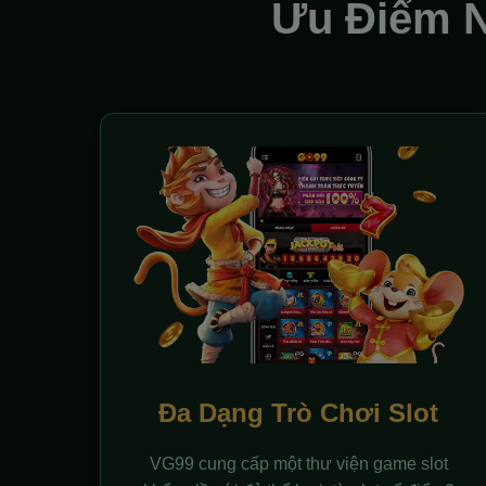
Ưu Điểm N
Đa Dạng Trò Chơi Slot
VG99 cung cấp một thư viện game slot