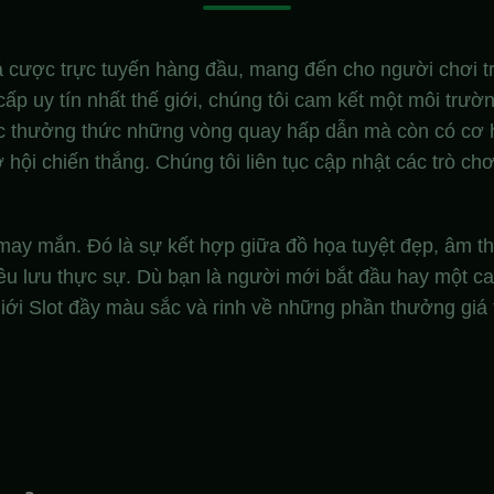
 cược trực tuyến hàng đầu, mang đến cho người chơi trả
p uy tín nhất thế giới, chúng tôi cam kết một môi trườn
ợc thưởng thức những vòng quay hấp dẫn mà còn có cơ 
hội chiến thắng. Chúng tôi liên tục cập nhật các trò c
ở may mắn. Đó là sự kết hợp giữa đồ họa tuyệt đẹp, âm 
iêu lưu thực sự. Dù bạn là người mới bắt đầu hay một 
ới Slot đầy màu sắc và rinh về những phần thưởng giá t