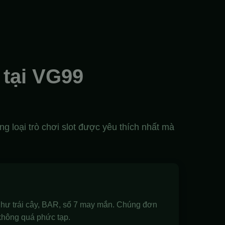
 tại VG99
 loại trò chơi slot được yêu thích nhất mà
như trái cây, BAR, số 7 may mắn. Chúng đơn
 không quá phức tạp.