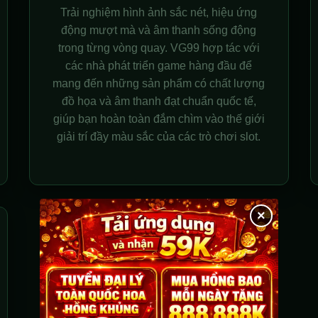
Trải nghiệm hình ảnh sắc nét, hiệu ứng
động mượt mà và âm thanh sống động
trong từng vòng quay. VG99 hợp tác với
các nhà phát triển game hàng đầu để
mang đến những sản phẩm có chất lượng
đồ họa và âm thanh đạt chuẩn quốc tế,
giúp bạn hoàn toàn đắm chìm vào thế giới
giải trí đầy màu sắc của các trò chơi slot.
×