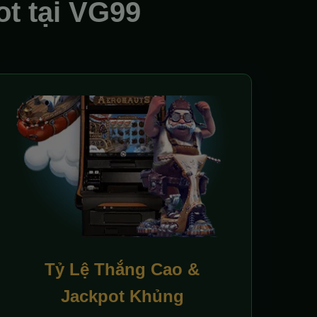
t tại VG99
Tỷ Lệ Thắng Cao &
Jackpot Khủng