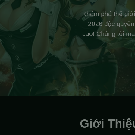
Khám phá thế giới
2026 độc quyền.
cao! Chúng tôi ma
Giới Thiệ