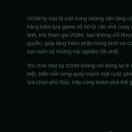
VG99 tự hào là một trong những nền tảng cá
hàng trăm tựa game nổ hũ từ các nhà cung cấ
tính. Khi tham gia VG99, bạn không chỉ đư
quyền, giúp tăng thêm phần hứng khởi và cơ 
bạn luôn có những trải nghiệm tốt nhất.
Trò chơi Slot tại VG99 không chỉ dừng lại 
biệt, biến mỗi vòng quay thành một cuộc ph
lựa chọn phù hợp. Hãy cùng khám phá thế gi